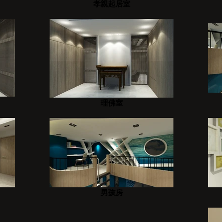
孝親起居室
理佛室
男孩房