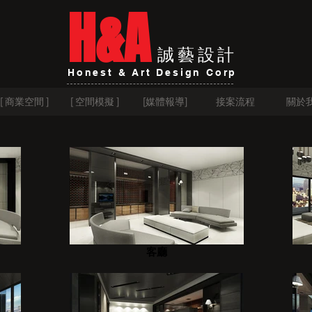
H&A
誠藝設計
Honest & Art Design Corp
[ 商業空間 ]
[ 空間模擬 ]
[媒體報導]
接案流程
關於
客廳