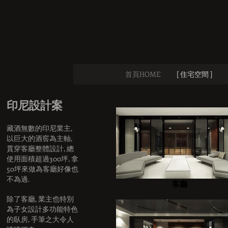
首頁HOME
[ 住宅空間 ]
印尼設計案
藏酒無數的印尼業主,
以巨大的酒窖為主軸,
貫穿客廳整體設計, 總
使用面積超過300坪, 拿
50坪來做為客廳好像也
不為過.
客廳
​除了客廳, 業主也特別
為子女設計多功能特色
的臥房, 手筆之大令人