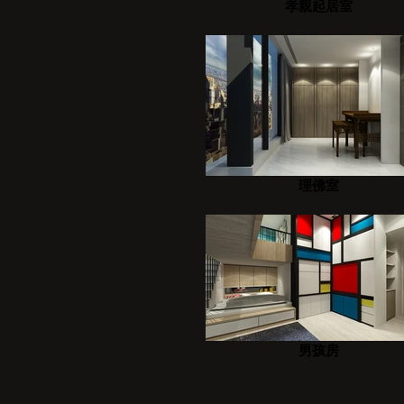
孝親起居室
理佛室
男孩房