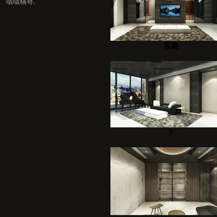
嘖嘖稱奇.
客廳
7