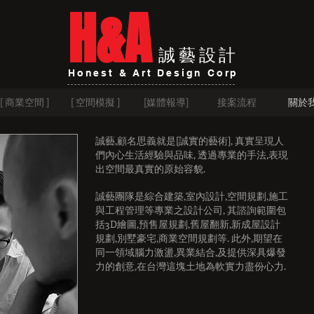
H&A
誠藝設計
Honest & Art Design Corp
[ 商業空間 ]
[ 空間模擬 ]
[媒體報導]
接案流程
關於
誠藝,顧名思義就是[誠實的藝術], 真實呈現人
們內心生活經驗與品味, 透過專業的手法,表現
出空間最真實的原始容貌.
誠藝團隊是綜合建築,室內設計,空間規劃,施工
與工程管理等專業之設計公司, 其諮詢範圍包
括3D繪圖,預售屋規劃,舊屋翻新,新成屋設計
規劃,別墅豪宅,商業空間規劃等. 此外,期望在
同一領域腦力激盪,異業結合,及提供深具爆發
力的創意,在台灣這塊土地為軟實力盡份心力.