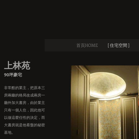
首頁HOME
[ 住宅空間 ]
上林苑
90坪豪宅
非常酷的業主，把原本三
房兩廳的格局改成兩房一
廳外加大書房，由於業主
只有一個人住，因此他可
以做這麼任性的決定，而
大書房就是他看盤的秘密
基地。